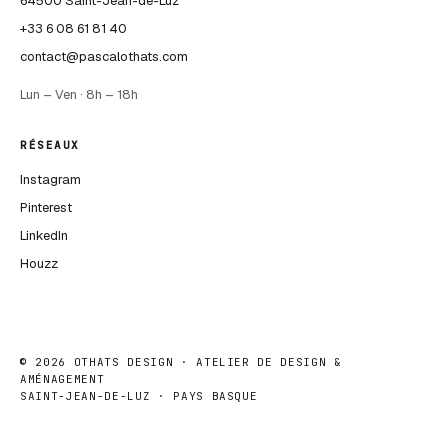
64500 Saint-Jean-de-Luz
+33 6 08 61 81 40
contact@pascalothats.com
Lun – Ven · 8h – 18h
RÉSEAUX
Instagram
Pinterest
LinkedIn
Houzz
©
2026
OTHATS DESIGN · ATELIER DE DESIGN &
AMÉNAGEMENT
SAINT-JEAN-DE-LUZ · PAYS BASQUE