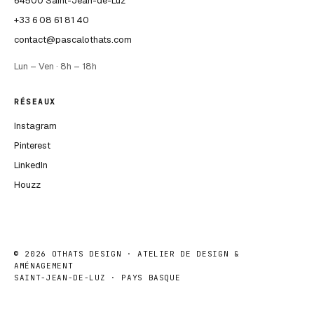
64500 Saint-Jean-de-Luz
+33 6 08 61 81 40
contact@pascalothats.com
Lun – Ven · 8h – 18h
RÉSEAUX
Instagram
Pinterest
LinkedIn
Houzz
©
2026
OTHATS DESIGN · ATELIER DE DESIGN &
AMÉNAGEMENT
SAINT-JEAN-DE-LUZ · PAYS BASQUE