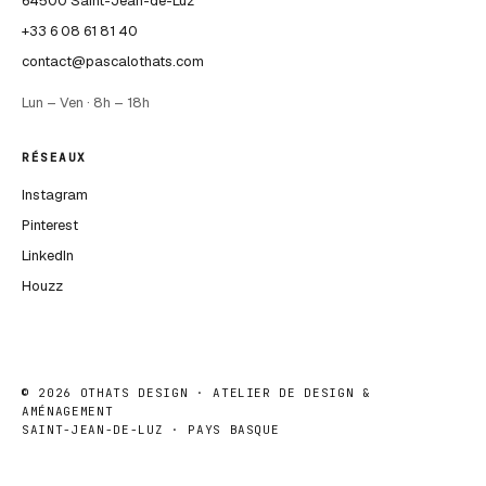
64500 Saint-Jean-de-Luz
+33 6 08 61 81 40
contact@pascalothats.com
Lun – Ven · 8h – 18h
RÉSEAUX
Instagram
Pinterest
LinkedIn
Houzz
©
2026
OTHATS DESIGN · ATELIER DE DESIGN &
AMÉNAGEMENT
SAINT-JEAN-DE-LUZ · PAYS BASQUE