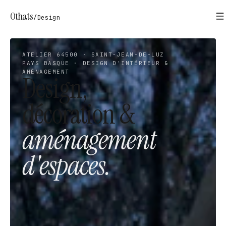
Othats
/
Design
ATELIER 64500 · SAINT-JEAN-DE-LUZ
PAYS BASQUE · DESIGN D'INTÉRIEUR &
AMÉNAGEMENT
Design,
décoration &
aménagement
d'espaces.