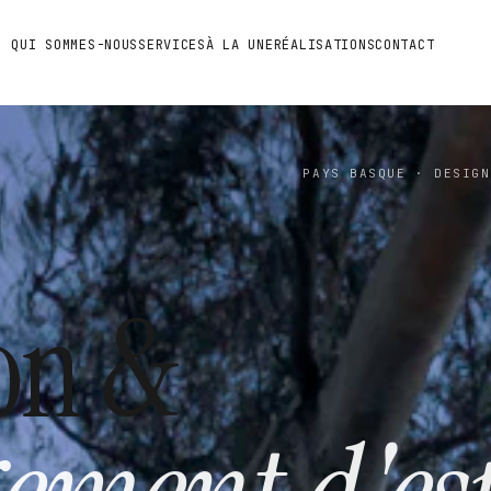
QUI SOMMES-NOUS
SERVICES
À LA UNE
RÉALISATIONS
CONTACT
PAYS BASQUE · DESIGN
on &