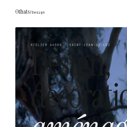
Othats
/
Design
Design,
ATELIER 64500 · SAINT-JEAN-DE-LUZ
décorati