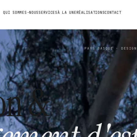
QUI SOMMES-NOUS
SERVICES
À LA UNE
RÉALISATIONS
CONTACT
PAYS BASQUE · DESIGN
on &