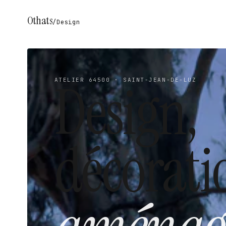
Othats
/
Design
Design,
ATELIER 64500 · SAINT-JEAN-DE-LUZ
décorati