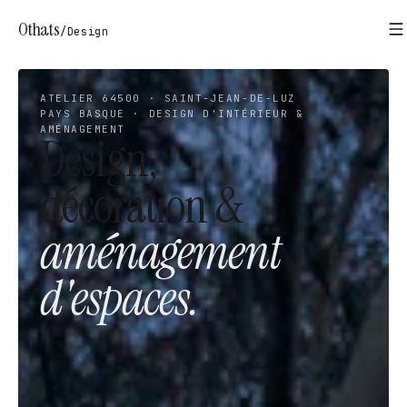
Othats
/
Design
ATELIER 64500 · SAINT-JEAN-DE-LUZ
PAYS BASQUE · DESIGN D'INTÉRIEUR &
AMÉNAGEMENT
Design,
décoration &
aménagement
d'espaces.