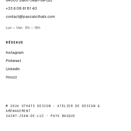
64500 Saint-Jean-de-Luz
+33 6 08 61 81 40
contact@pascalothats.com
Lun – Ven · 8h – 18h
RÉSEAUX
Instagram
Pinterest
LinkedIn
Houzz
©
2026
OTHATS DESIGN · ATELIER DE DESIGN &
AMÉNAGEMENT
SAINT-JEAN-DE-LUZ · PAYS BASQUE