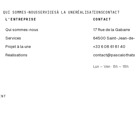
QUI SOMMES-NOUS
SERVICES
À LA UNE
RÉALISATIONS
CONTACT
L'ENTREPRISE
CONTACT
Qui sommes-nous
17 Rue de la Gabarre
Services
64500 Saint-Jean-de-
Projet à la une
+33 6 08 61 81 40
Réalisations
contact@pascalothat
Lun – Ven · 8h – 18h
ENT