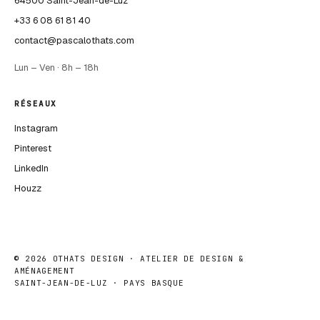
64500 Saint-Jean-de-Luz
+33 6 08 61 81 40
contact@pascalothats.com
Lun – Ven · 8h – 18h
RÉSEAUX
Instagram
Pinterest
LinkedIn
Houzz
©
2026
OTHATS DESIGN · ATELIER DE DESIGN &
AMÉNAGEMENT
SAINT-JEAN-DE-LUZ · PAYS BASQUE